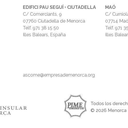
EDIFICI PAU SEGUÍ • CIUTADELLA
MAÓ
C/ Comerciants, 9
C/ Curniola
07760 Ciutadella de Menorca
07714 Ma
Telf.
971 38 15 50
Telf.
971 3
Illes Balears, España
Illes Balea
ascome@empresademenorca.org
Todos los derech
© 2026 Menorca