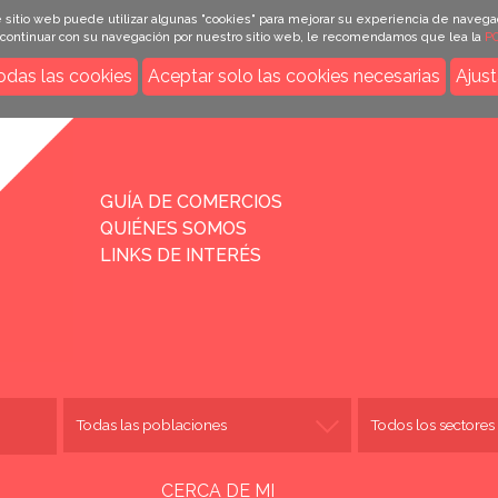
 sitio web puede utilizar algunas "cookies" para mejorar su experiencia de navega
e continuar con su navegación por nuestro sitio web, le recomendamos que lea la
PO
odas las cookies
Aceptar solo las cookies necesarias
Ajust
INICIO
GUÍA DE COMERCIOS
QUIÉNES SOMOS
LINKS DE INTERÉS
CERCA DE MI