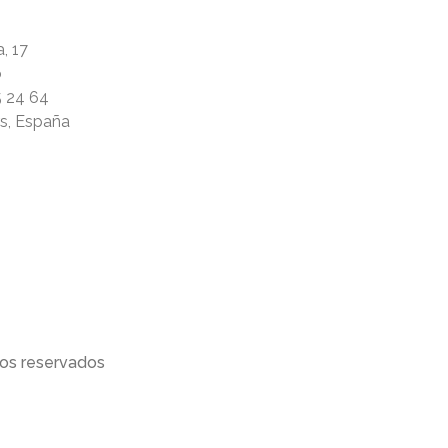
, 17
ó
5 24 64
rs, España
os reservados