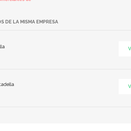
S DE LA MISMA EMPRESA
lla
V
tadella
V