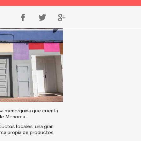
en
en
en
Facebook
Twitter
Google+
sa menorquina que cuenta
de Menorca.
ductos locales, una gran
rca propia de productos