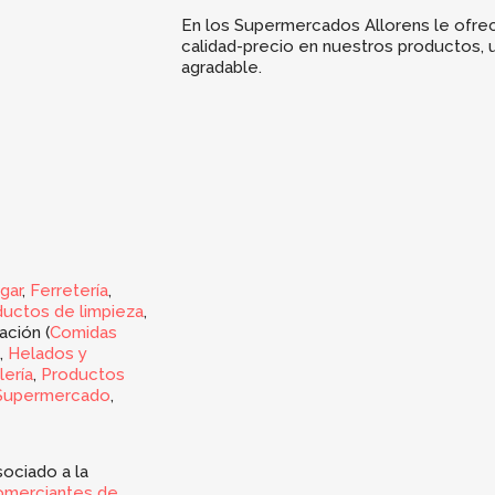
En los Supermercados Allorens le ofre
calidad-precio en nuestros productos, u
agradable.
gar
,
Ferretería
,
uctos de limpieza
,
ación (
Comidas
,
Helados y
lería
,
Productos
Supermercado
,
ociado a la
omerciantes de