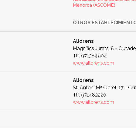
Menorca (ASCOME)
OTROS ESTABLECIMIENTO
Allorens
Magnífics Jurats, 8 - Ciutade
Tlf.
971384904
www.allorens.com
Allorens
St. Antoni Mª Claret, 17 - Ciu
Tlf.
971482220
www.allorens.com