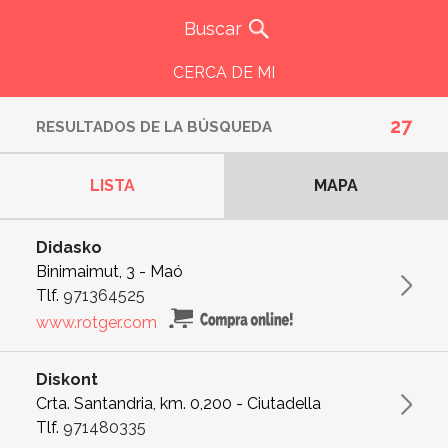
CERCA DE MI
27
RESULTADOS DE LA BÚSQUEDA
LISTA
MAPA
Didasko
Binimaimut, 3 - Maó
Tlf.
971364525
www.rotger.com
Diskont
Crta. Santandria, km. 0,200 - Ciutadella
Tlf.
971480335