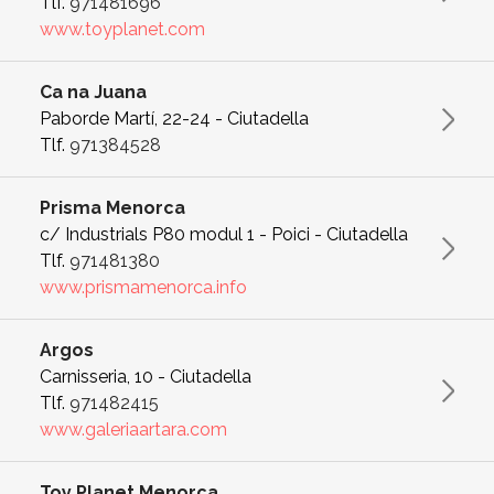
Tlf.
971481696
www.toyplanet.com
Ca na Juana
Paborde Martí, 22-24 - Ciutadella
Tlf.
971384528
Prisma Menorca
c/ Industrials P80 modul 1 - Poici - Ciutadella
Tlf.
971481380
www.prismamenorca.info
Argos
Carnisseria, 10 - Ciutadella
Tlf.
971482415
www.galeriaartara.com
Toy Planet Menorca