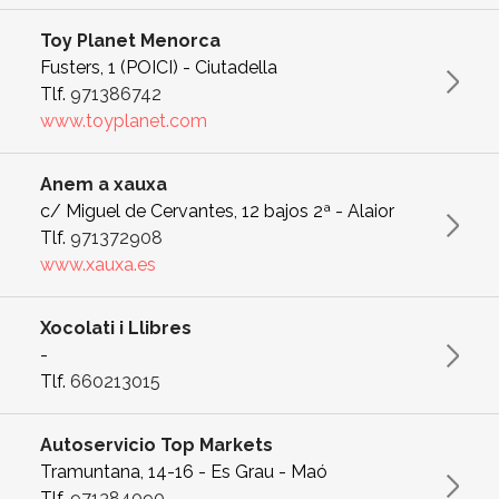
Toy Planet Menorca
Fusters, 1 (POICI) - Ciutadella
Tlf.
971386742
www.toyplanet.com
Anem a xauxa
c/ Miguel de Cervantes, 12 bajos 2ª - Alaior
Tlf.
971372908
www.xauxa.es
Xocolati i Llibres
-
Tlf.
660213015
Autoservicio Top Markets
Tramuntana, 14-16 - Es Grau - Maó
Tlf.
971384090