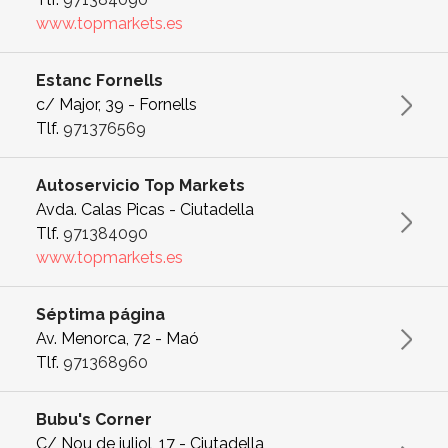
www.topmarkets.es
Estanc Fornells
c/ Major, 39 - Fornells
Tlf.
971376569
Autoservicio Top Markets
Avda. Calas Picas - Ciutadella
Tlf.
971384090
www.topmarkets.es
Séptima página
Av. Menorca, 72 - Maó
Tlf.
971368960
Bubu's Corner
C/ Nou de juliol, 17 - Ciutadella